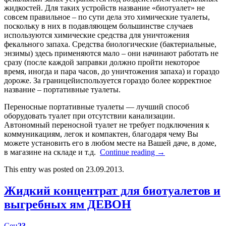
жидкостей. Для таких устройств название «биотуалет» не
совсем правильное – по сути дела это химические туалеты,
поскольку в них в подавляющем большинстве случаев
используются химические средства для уничтожения
фекального запаха. Средства биологические (бактериальные,
энзимы) здесь применяются мало – они начинают работать не
сразу (после каждой заправки должно пройти некоторое
время, иногда и пара часов, до уничтожения запаха) и гораздо
дороже. За границейиспользуется гораздо более корректное
название – портативные туалеты.
Переносные портативные туалеты — лучший способ
оборудовать туалет при отсутствии канализации.
Автономный переносной туалет не требует подключения к
коммуникациям, легок и компактен, благодаря чему Вы
можете установить его в любом месте на Вашей даче, в доме,
в магазине на складе и т.д.
Continue reading
→
This entry was posted on 23.09.2013.
Жидкий концентрат для биотуалетов и
выгребных ям ДЕВОН
Сен
23