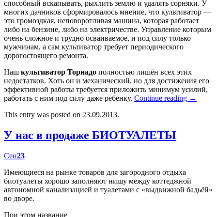
способный вскапывать, рыхлить землю и удалять сорняки. У
многих дачников сформировалось мнение, что культиватор —
это громоздкая, неповоротливая машина, которая работает
либо на бензине, либо на электричестве. Управление которым
очень сложное и трудно осваиваемое, и под силу только
мужчинам, а сам культиватор требует периодического
дорогостоящего ремонта.
Наш
культиватор Торнадо
полностью лишён всех этих
недостатков. Хоть он и механический, но для достижения его
эффективной работы требуется приложить минимум усилий,
работать с ним под силу даже ребенку.
Continue reading
→
This entry was posted on 23.09.2013.
У нас в продаже БИОТУАЛЕТЫ
Сен
23
Имеющиеся на рынке товаров для загородного отдыха
биотуалеты хорошо заполняют нишу между коттеджной
автономной канализацией и туалетами с «выдвижной бадьёй»
во дворе.
При этом название