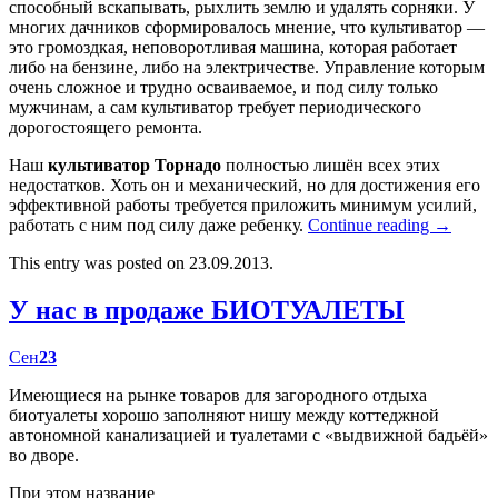
способный вскапывать, рыхлить землю и удалять сорняки. У
многих дачников сформировалось мнение, что культиватор —
это громоздкая, неповоротливая машина, которая работает
либо на бензине, либо на электричестве. Управление которым
очень сложное и трудно осваиваемое, и под силу только
мужчинам, а сам культиватор требует периодического
дорогостоящего ремонта.
Наш
культиватор Торнадо
полностью лишён всех этих
недостатков. Хоть он и механический, но для достижения его
эффективной работы требуется приложить минимум усилий,
работать с ним под силу даже ребенку.
Continue reading
→
This entry was posted on 23.09.2013.
У нас в продаже БИОТУАЛЕТЫ
Сен
23
Имеющиеся на рынке товаров для загородного отдыха
биотуалеты хорошо заполняют нишу между коттеджной
автономной канализацией и туалетами с «выдвижной бадьёй»
во дворе.
При этом название