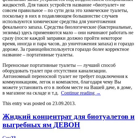
жидкостей. Для таких устройств название «биотуалет» не
совсем правильное – по сути дела это химические туалеты,
поскольку в них в подавляющем большинстве случаев
используются химические средства для уничтожения
фекального запаха. Средства биологические (бактериальные,
энзимы) здесь применяются мало – они начинают работать не
сразу (после каждой заправки должно пройти некоторое
время, иногда и пара часов, до уничтожения запаха) и гораздо
дороже. За границейиспользуется гораздо более корректное
название – портативные туалеты.
Переносные портативные туалеты — лучший способ
оборудовать туалет при отсутствии канализации.
Автономный переносной туалет не требует подключения к
коммуникациям, легок и компактен, благодаря чему Вы
можете установить его в любом месте на Вашей даче, в доме,
в магазине на складе и т.д.
Continue reading
→
This entry was posted on 23.09.2013.
Жидкий концентрат для биотуалетов и
выгребных ям ДЕВОН
Сен
23