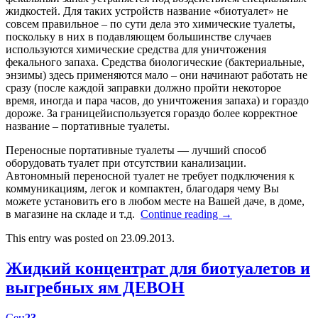
жидкостей. Для таких устройств название «биотуалет» не
совсем правильное – по сути дела это химические туалеты,
поскольку в них в подавляющем большинстве случаев
используются химические средства для уничтожения
фекального запаха. Средства биологические (бактериальные,
энзимы) здесь применяются мало – они начинают работать не
сразу (после каждой заправки должно пройти некоторое
время, иногда и пара часов, до уничтожения запаха) и гораздо
дороже. За границейиспользуется гораздо более корректное
название – портативные туалеты.
Переносные портативные туалеты — лучший способ
оборудовать туалет при отсутствии канализации.
Автономный переносной туалет не требует подключения к
коммуникациям, легок и компактен, благодаря чему Вы
можете установить его в любом месте на Вашей даче, в доме,
в магазине на складе и т.д.
Continue reading
→
This entry was posted on 23.09.2013.
Жидкий концентрат для биотуалетов и
выгребных ям ДЕВОН
Сен
23