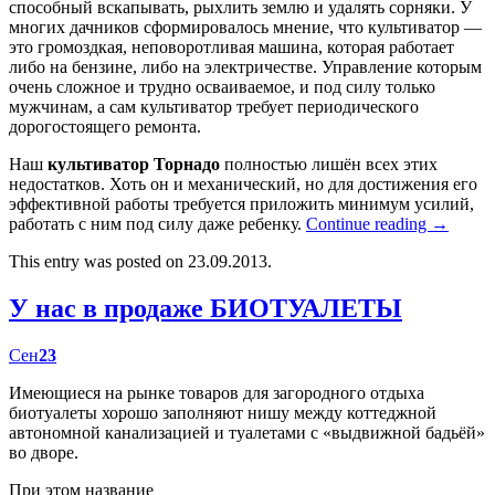
способный вскапывать, рыхлить землю и удалять сорняки. У
многих дачников сформировалось мнение, что культиватор —
это громоздкая, неповоротливая машина, которая работает
либо на бензине, либо на электричестве. Управление которым
очень сложное и трудно осваиваемое, и под силу только
мужчинам, а сам культиватор требует периодического
дорогостоящего ремонта.
Наш
культиватор Торнадо
полностью лишён всех этих
недостатков. Хоть он и механический, но для достижения его
эффективной работы требуется приложить минимум усилий,
работать с ним под силу даже ребенку.
Continue reading
→
This entry was posted on 23.09.2013.
У нас в продаже БИОТУАЛЕТЫ
Сен
23
Имеющиеся на рынке товаров для загородного отдыха
биотуалеты хорошо заполняют нишу между коттеджной
автономной канализацией и туалетами с «выдвижной бадьёй»
во дворе.
При этом название